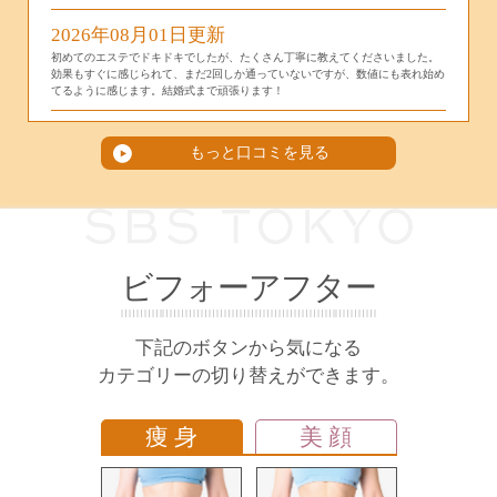
2026年08月01日更新
初めてのエステでドキドキでしたが、たくさん丁寧に教えてくださいました。
効果もすぐに感じられて、まだ2回しか通っていないですが、数値にも表れ始め
てるように感じます。結婚式まで頑張ります！
2026年07月31日更新
もっと口コミを見る
1度体験しただけでも身体のラインが変わりました。 もちろん1度で痩せるとは
思っていないので、少し通ってみてどの程度変わるのか試してみようと思いま
す。
2026年07月24日更新
旅行があり気休め程度に体験だけしに行く予定で予約しましたが、体の写真を
撮ってもらったら、自分が思っているよりも酷い後ろ姿で恥ずかしく、このま
ビフォーアフター
ま体験だけして放置していい体ではなかったので今後お世話になろうと思いま
す。スタッフの方もとても良い方ばかりで、すごく丁寧に向き合ってくれま
す。以前別のエステサロンに体験に行ったときは、とにかく高いコースを買う
ように勧誘され大変でしたが、こちらは本当に必要なことやこちらの事情も含
下記のボタンから気になる
めてご相談にのってくれるのでとても気分が良かったです。 もちろん痩身のエ
カテゴリーの切り替えができます。
ステなので、コース制度ですごくお安いという訳ではありませんが、ちゃんと
お金を出して頑張ってみようと思えるサロンさんでした。今後もよろしくお願
い致します。
痩 身
美 顔